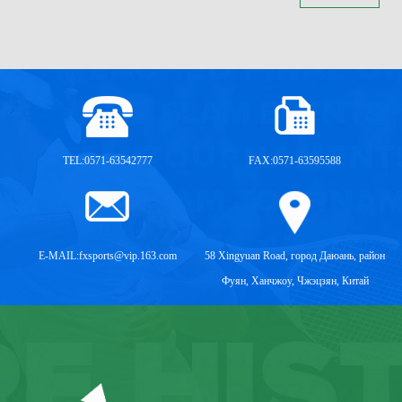
TEL:0571-63542777
FAX:0571-63595588
E-MAIL:
fxsports@vip.163.com
58 Xingyuan Road, город Даюань, район
Фуян, Ханчжоу, Чжэцзян, Китай