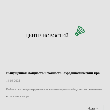
ЦЕНТР НОВОСТЕЙ
Выпущенная мощность и точность: аэродинамический край железного разделения бадминтона
14-02-2025
Войти в революционер ракетка из железного раскола бадминтона , изменение
игры в мире спорт...
более >